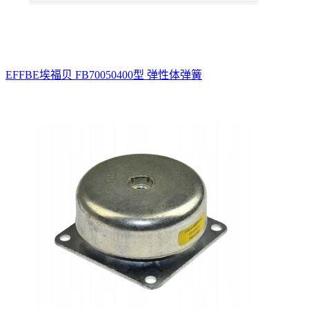
EFFBE埃福贝 FB70050400型 弹性体弹簧