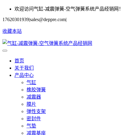
欢迎访问气缸-减震弹簧-空气弹簧系统产品经销网！
17620301939
|
sales@deppre.com
|
收藏本站
首页
关于我们
产品中心
气缸
橡胶弹簧
减震器
膜片
弹性支架
密封件
气垫
减震基座