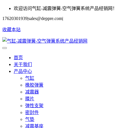
欢迎访问气缸-减震弹簧-空气弹簧系统产品经销网！
17620301939
|
sales@deppre.com
|
收藏本站
首页
关于我们
产品中心
气缸
橡胶弹簧
减震器
膜片
弹性支架
密封件
气垫
减震基座