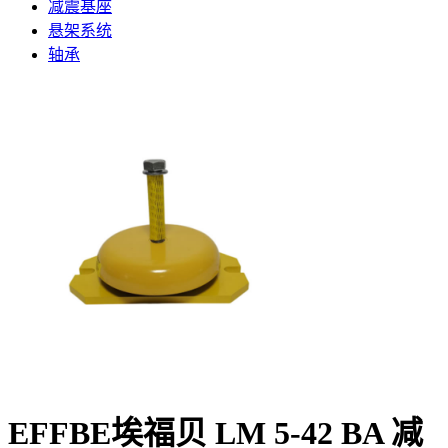
减震基座
悬架系统
轴承
EFFBE埃福贝 LM 5-42 BA 减