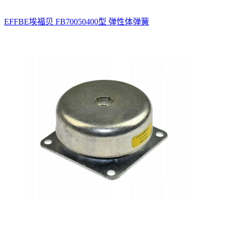
EFFBE埃福贝 FB70050400型 弹性体弹簧