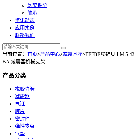
悬架系统
轴承
资讯动态
应用案例
联系我们
当前位置：
首页
>
产品中心
>
减震基座
>
EFFBE埃福贝 LM 5-42
BA 减震器机械支架
产品分类
橡胶弹簧
减震器
气缸
膜片
密封件
弹性支架
气垫