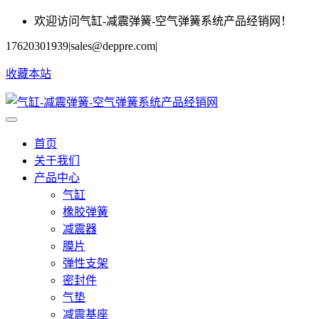
欢迎访问气缸-减震弹簧-空气弹簧系统产品经销网！
17620301939
|
sales@deppre.com
|
收藏本站
首页
关于我们
产品中心
气缸
橡胶弹簧
减震器
膜片
弹性支架
密封件
气垫
减震基座