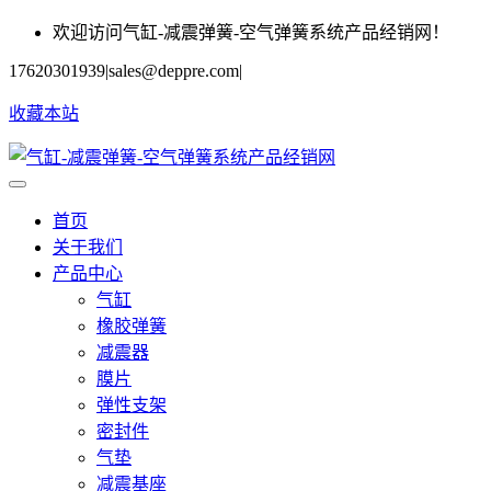
欢迎访问气缸-减震弹簧-空气弹簧系统产品经销网！
17620301939
|
sales@deppre.com
|
收藏本站
首页
关于我们
产品中心
气缸
橡胶弹簧
减震器
膜片
弹性支架
密封件
气垫
减震基座