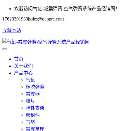
欢迎访问气缸-减震弹簧-空气弹簧系统产品经销网！
17620301939
|
sales@deppre.com
|
收藏本站
首页
关于我们
产品中心
气缸
橡胶弹簧
减震器
膜片
弹性支架
密封件
气垫
减震基座